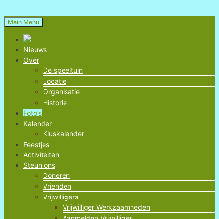
Skip
to
Main Menu
content
Natuurspeeltuin
Nieuws
Over
Voorschoten
De speeltuin
Locatie
Organisatie
Historie
Foto’s
Kalender
Kluskalender
Feestjes
Activiteiten
Steun ons
Doneren
Vrienden
Vrijwilligers
Vrijwilliger Werkzaamheden
Aanmelden Vrijwilliger