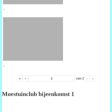
«
‹
van
2
›
»
Moestuinclub bijeenkomst 1