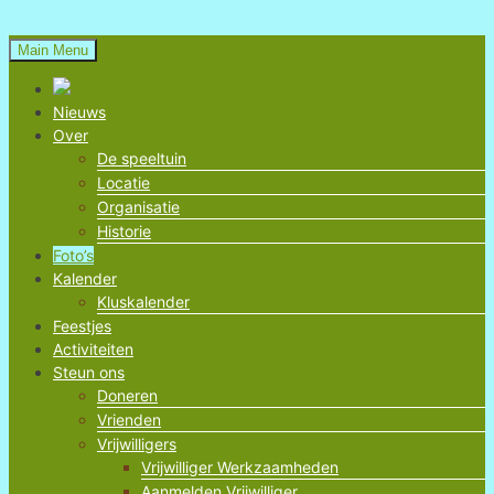
Skip
to
Main Menu
content
Natuurspeeltuin
Nieuws
Over
Voorschoten
De speeltuin
Locatie
Organisatie
Historie
Foto’s
Kalender
Kluskalender
Feestjes
Activiteiten
Steun ons
Doneren
Vrienden
Vrijwilligers
Vrijwilliger Werkzaamheden
Aanmelden Vrijwilliger